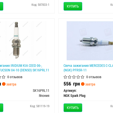
Код: 587833-1
К
КУПИТЬ
игания IRIDIUM KIA CEED 06-,
Свеча зажигания MERCEDES C-CL
UCSON 04-10 (DENSO) SK16PRL11
(NGK) PFR5R-11
0 отзывов
0 отзывов
н
556
грн
завтра
завтра
SK16PRL11
Артикул:
Япония
NGK Spark Plug
Код: 581119-19
К
КУПИТЬ