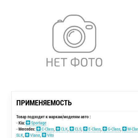
ПРИМЕНЯЕМОСТЬ
Товар подходит к маркам/моделям авто :
-
Kia:
Sportage
-
Mercedes:
C-Class
,
CLK
,
CLS
,
E-Class
,
G-Class
,
M-Cla
SLK
,
Viano
,
Vito