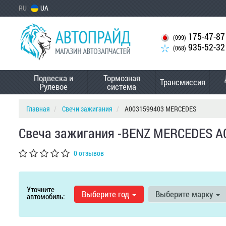
RU
UA
175-47-87
(099)
935-52-32
(068)
Подвеска и
Тормозная
Трансмиссия
Рулевое
система
Главная
Свечи зажигания
A0031599403 MERCEDES
Свеча зажигания -BENZ MERCEDES A
0 отзывов
Уточните
Выберите год
Выберите марку
автомобиль: