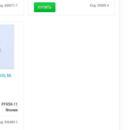
од: 440071-1
Код: 29409-4
КУПИТЬ
ASS, ML
PFR5R-11
Япония
од: 436489-1