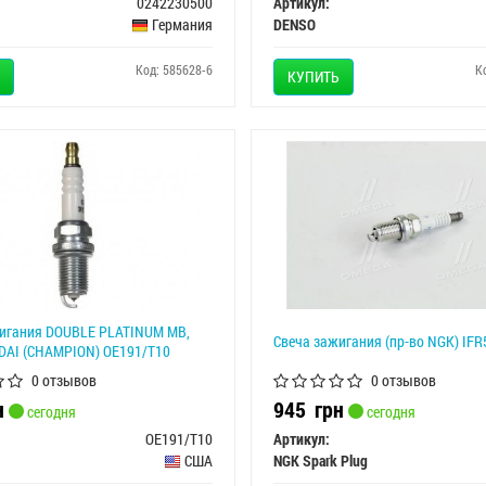
0242230500
Артикул:
Германия
DENSO
Код: 585628-6
К
КУПИТЬ
игания DOUBLE PLATINUM MB,
Свеча зажигания (пр-во NGK) IF
DAI (CHAMPION) OE191/T10
0 отзывов
0 отзывов
н
945
грн
сегодня
сегодня
OE191/T10
Артикул:
США
NGK Spark Plug