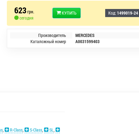
623
грн.
КУПИТЬ
Код:
1499019-24
сегодня
Производитель
MERCEDES
Каталожный номер
A0031599403
ss
,
R-Class
,
S-Class
,
SL
,