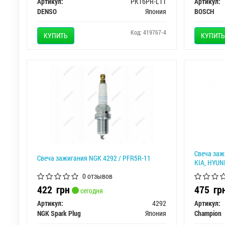
Артикул:
PK16PR-L11
Артикул:
DENSO
Япония
BOSCH
Код: 419767-4
КУПИТЬ
КУПИТЬ
Свеча заж
Свеча зажигания NGK 4292 / PFR5R-11
KIA, HYUN
0 отзывов
422
грн
475
гр
сегодня
Артикул:
4292
Артикул:
NGK Spark Plug
Япония
Champion