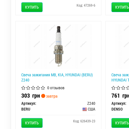
Код: 47269-6
КУПИТЬ
КУПИТЬ
Свеча зажигания MB, KIA, HYUNDAI (BERU)
Свеча заж
Z240
HYUNDAI T
0 отзывов
303
грн
761
гр
завтра
Артикул:
Z240
Артикул:
BERU
США
DENSO
Код: 626439-23
КУПИТЬ
КУПИТЬ