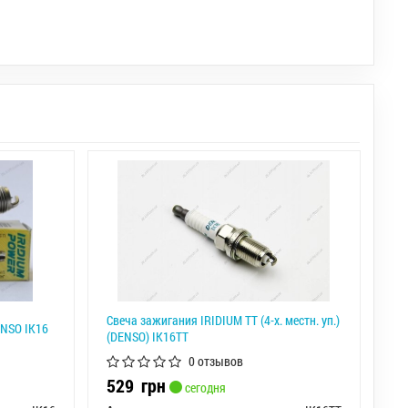
Свеча зажигания IRIDIUM TT (4-х. местн. уп.)
ENSO IK16
(DENSO) IK16TT
0 отзывов
529
грн
сегодня