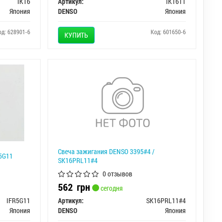
IK16
Артикул:
IK16TT
Япония
DENSO
Япония
од: 628901-6
Код: 601650-6
КУПИТЬ
Свеча зажигания DENSO 3395#4 /
R5G11
SK16PRL11#4
0 отзывов
562
грн
сегодня
IFR5G11
Артикул:
SK16PRL11#4
Япония
DENSO
Япония