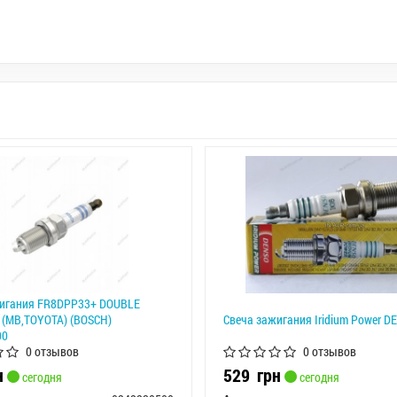
жигания FR8DPP33+ DOUBLE
(MB,TOYOTA) (BOSCH)
Свеча зажигания Iridium Power D
00
0 отзывов
0 отзывов
н
529
грн
сегодня
сегодня