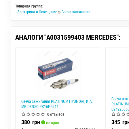
Товарная группа:
-
Электрика и Освещение
Свечи зажигания
АНАЛОГИ "A0031599403 MERCEDES":
Свеча за
Свеча зажигания PLATINUM HYUNDAI, KIA,
PLATINUM 
MB DENSO PK16PRL11
02422305
0 отзывов
380
грн
345
гр
сегодня