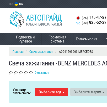
RU
UA
175-47-87
(099)
935-52-32
(068)
Подвеска и
Тормозная
Трансмиссия
Рулевое
система
Главная
Свечи зажигания
A0041593903 MERCEDES
Свеча зажигания -BENZ MERCEDES A
0 отзывов
Уточните
Выберите год
Выберите марку
автомобиль: