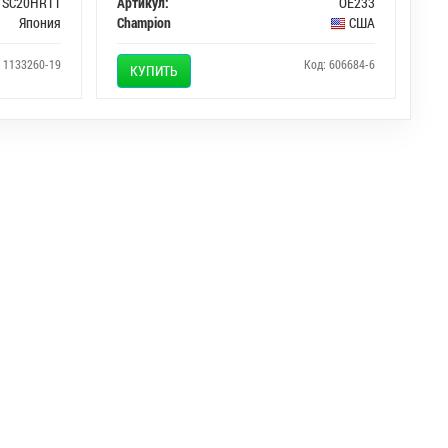
SC20HR11
Артикул:
OE233
Япония
Champion
США
: 1133260-19
Код: 606684-6
КУПИТЬ