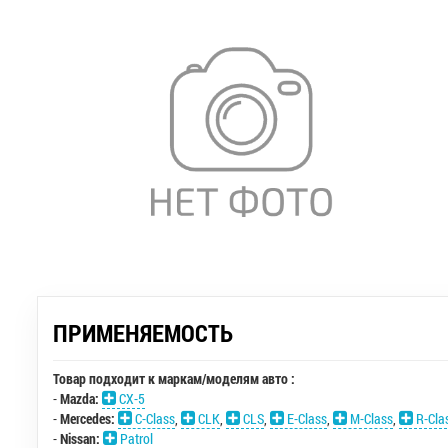
ПРИМЕНЯЕМОСТЬ
Товар подходит к маркам/моделям авто :
-
Mazda:
CX-5
-
Mercedes:
C-Class
,
CLK
,
CLS
,
E-Class
,
M-Class
,
R-Cla
-
Nissan:
Patrol