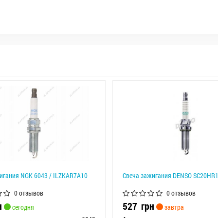
игания NGK 6043 / ILZKAR7A10
Свеча зажигания DENSO SC20HR
0 отзывов
0 отзывов
н
527
грн
сегодня
завтра