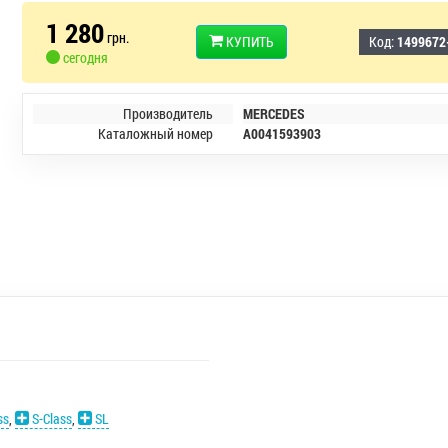
1 280
грн.
КУПИТЬ
Код:
1499672
сегодня
Производитель
MERCEDES
Каталожный номер
A0041593903
ss
,
S-Class
,
SL