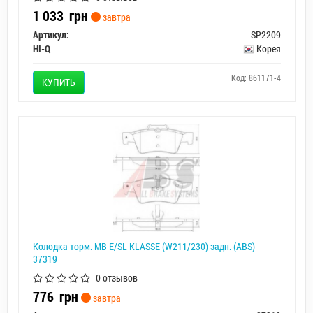
1 033
грн
завтра
Артикул:
SP2209
HI-Q
Корея
Код: 861171-4
КУПИТЬ
Колодка торм. MB E/SL KLASSE (W211/230) задн. (ABS)
37319
0 отзывов
776
грн
завтра