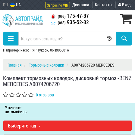
RU
UA
Доставка
Контакты
Вход
Запрос по VIN
175-47-87
(099)
935-52-32
(068)
Например: насос ГУР Туксон, 06H905601A
Главная
Тормозные колодки
A0074206720 MERCEDES
Комплект тормозных колодок, дисковый тормоз -BENZ
MERCEDES A0074206720
0 отзывов
Уточните
автомобиль:
Выберите год