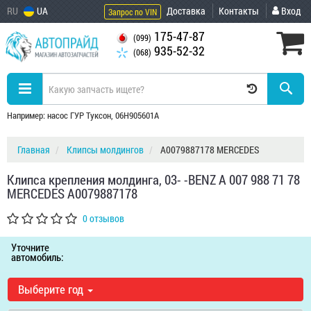
RU
UA
Доставка
Контакты
Вход
Запрос по VIN
175-47-87
(099)
935-52-32
(068)
Например: насос ГУР Туксон, 06H905601A
Главная
Клипсы молдингов
A0079887178 MERCEDES
Клипса крепления молдинга, 03- -BENZ A 007 988 71 78
MERCEDES A0079887178
0 отзывов
Уточните
автомобиль:
Выберите год