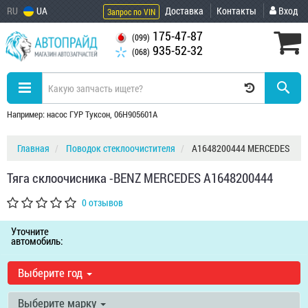
RU
UA
Доставка
Контакты
Вход
Запрос по VIN
175-47-87
(099)
935-52-32
(068)
Например: насос ГУР Туксон, 06H905601A
Главная
Поводок стеклоочистителя
A1648200444 MERCEDES
Тяга склоочисника -BENZ MERCEDES A1648200444
0 отзывов
Уточните
автомобиль:
Выберите год
Выберите марку