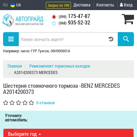
RU
UA
Доставка
Контакты
Вход
Запрос по VIN
175-47-87
(099)
935-52-32
(068)
Например: насос ГУР Туксон, 06H905601A
Главная
Ремкомплект тормозных колодок
A2014200373 MERCEDES
Шестерня стояночного тормоза -BENZ MERCEDES
A2014200373
0 отзывов
Уточните
автомобиль:
Выберите год