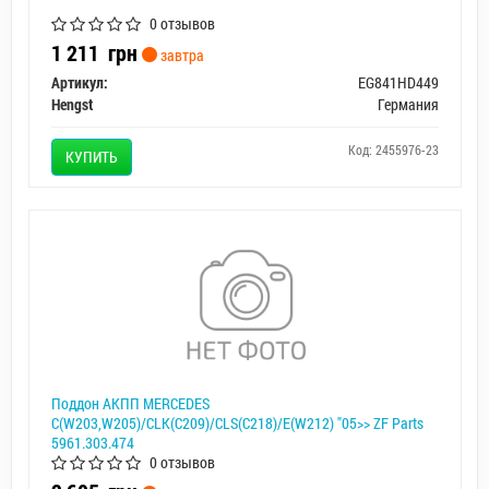
0 отзывов
1 211
грн
завтра
Артикул:
EG841HD449
Hengst
Германия
Код: 2455976-23
КУПИТЬ
Поддон АКПП MERCEDES
C(W203,W205)/CLK(C209)/CLS(C218)/E(W212) "05>> ZF Parts
5961.303.474
0 отзывов