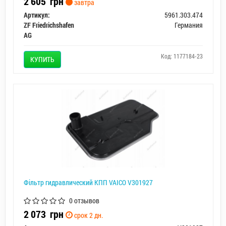
2 605
грн
завтра
Артикул:
5961.303.474
ZF Friedrichshafen
Германия
AG
Код: 1177184-23
КУПИТЬ
Фільтр гидравлический КПП VAICO V301927
0 отзывов
2 073
грн
срок 2 дн.