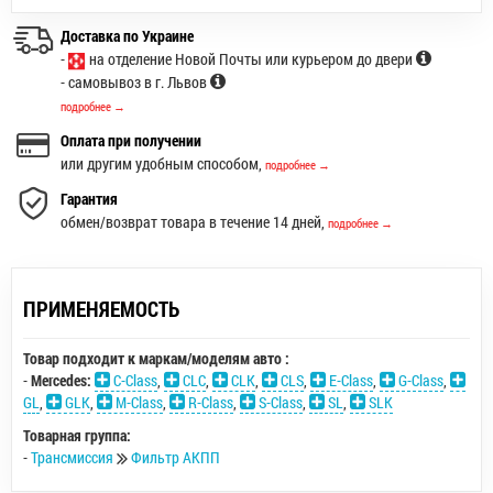
Доставка по Украине
-
на отделение Новой Почты или курьером до двери
- самовывоз в г. Львов
подробнее →
Оплата при получении
или другим удобным способом,
подробнее →
Гарантия
обмен/возврат товара в течение 14 дней,
подробнее →
ПРИМЕНЯЕМОСТЬ
Товар подходит к маркам/моделям авто :
-
Mercedes:
C-Class
,
CLC
,
CLK
,
CLS
,
E-Class
,
G-Class
,
GL
,
GLK
,
M-Class
,
R-Class
,
S-Class
,
SL
,
SLK
Товарная группа:
-
Трансмиссия
Фильтр АКПП