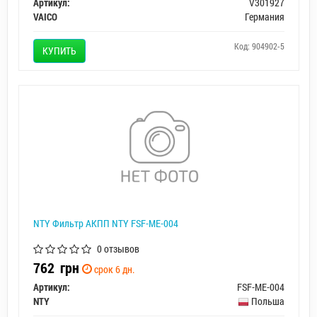
Артикул:
V301927
VAICO
Германия
Код: 904902-5
КУПИТЬ
NTY Фильтр АКПП NTY FSF-ME-004
0 отзывов
762
грн
срок 6 дн.
Артикул:
FSF-ME-004
NTY
Польша