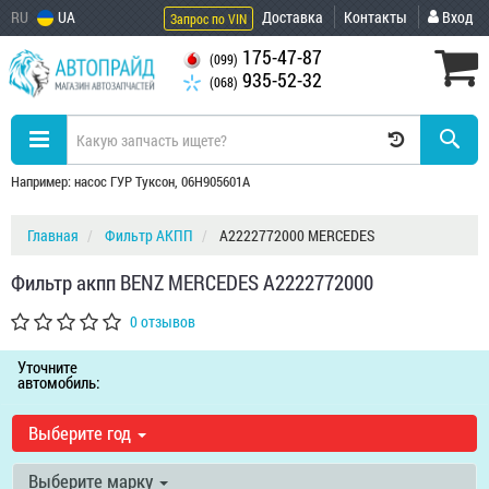
RU
UA
Доставка
Контакты
Вход
Запрос по VIN
175-47-87
(099)
935-52-32
(068)
Например: насос ГУР Туксон, 06H905601A
Главная
Фильтр АКПП
A2222772000 MERCEDES
Фильтр акпп BENZ MERCEDES A2222772000
0 отзывов
Уточните
автомобиль:
Выберите год
Выберите марку