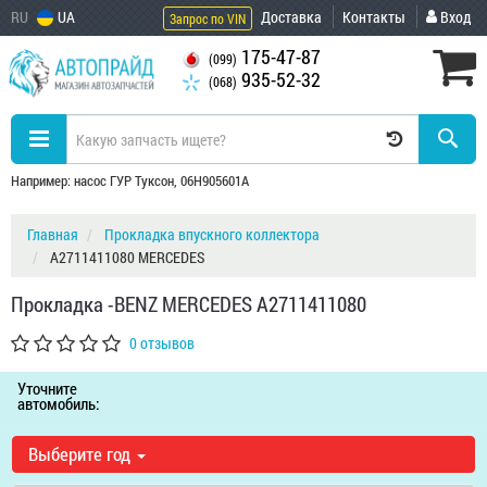
RU
UA
Доставка
Контакты
Вход
Запрос по VIN
175-47-87
(099)
935-52-32
(068)
Например: насос ГУР Туксон, 06H905601A
Главная
Прокладка впускного коллектора
A2711411080 MERCEDES
Прокладка -BENZ MERCEDES A2711411080
0 отзывов
Уточните
автомобиль:
Выберите год