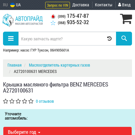
RU
UA
Доставка
Контакты
Вход
Запрос по VIN
175-47-87
(099)
935-52-32
(068)
Например: насос ГУР Туксон, 06H905601A
Главная
Маслоотделитель картерных газов
A2720100631 MERCEDES
Крышка масляного фильтра BENZ MERCEDES
A2720100631
0 отзывов
Уточните
автомобиль:
Выберите год