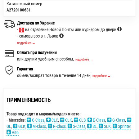
Каталожный номер
A2720100631
Доставка по Украине
-
на отделение Новой Почты или курьером до двери
- самовывоз в г. Львов
подробнее →
Оплата при получении
или другим удобным способом,
подробнее →
Гарантия
обмен/возврат товара в течение 14 дней,
подробнее →
ПРИМЕНЯЕМОСТЬ
Товар подходит к маркам/моделям авто :
-
Mercedes:
C-Class
,
CLC
,
CLK
,
CLS
,
E-Class
,
G-Class
,
GL
,
GLK
,
M-Class
,
R-Class
,
S-Class
,
SL
,
SLK
,
Sprinter
,
Vito