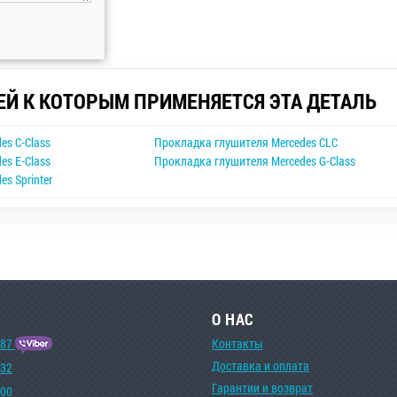
ЕЙ К КОТОРЫМ ПРИМЕНЯЕТСЯ ЭТА ДЕТАЛЬ
es C-Class
Прокладка глушителя Mercedes CLC
es E-Class
Прокладка глушителя Mercedes G-Class
s Sprinter
О НАС
-87
Контакты
Доставка и оплата
-32
Гарантии и возврат
-00