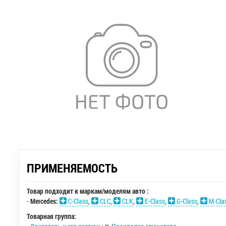
ПРИМЕНЯЕМОСТЬ
Товар подходит к маркам/моделям авто :
-
Mercedes:
C-Class
,
CLC
,
CLK
,
E-Class
,
G-Class
,
M-Cla
Товарная группа: