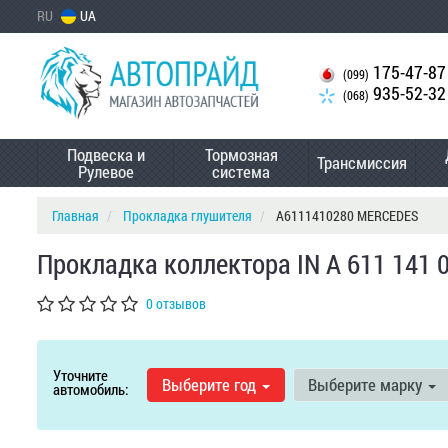
RU
UA
175-47-87
(099)
935-52-32
(068)
Подвеска и
Тормозная
Трансмиссия
Рулевое
система
Главная
Прокладка глушителя
A6111410280 MERCEDES
Прокладка коллектора IN A 611 141
0 отзывов
Уточните
Выберите год
Выберите марку
автомобиль: