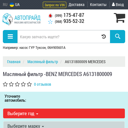
RU
UA
Доставка
Контакты
Вход
Запрос по VIN
175-47-87
(099)
935-52-32
(068)
Например: насос ГУР Туксон, 06H905601A
Главная
Масляный фильтр
A6131800009 MERCEDES
Масляный фильтр -BENZ MERCEDES A6131800009
0 отзывов
Уточните
автомобиль:
Выберите год
Выберите марку