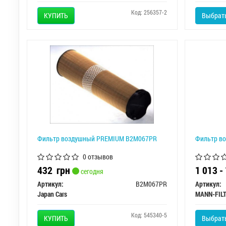
Код: 256357-2
КУПИТЬ
Выбрать
Фильтр воздушный PREMIUM B2M067PR
Фильтр в
0 отзывов
432
грн
1 013 -
сегодня
Артикул:
B2M067PR
Артикул:
Japan Cars
MANN-FIL
Код: 545340-5
КУПИТЬ
Выбрать