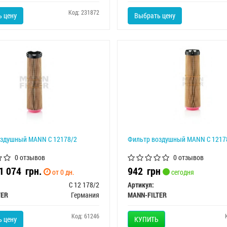
Код: 231872
 цену
Выбрать цену
оздушный MANN C 12178/2
Фильтр воздушный MANN C 1217
0 отзывов
0 отзывов
 1 074
грн.
942
грн
от 0 дн.
сегодня
C 12 178/2
Артикул:
TER
Германия
MANN-FILTER
Код: 61246
 цену
КУПИТЬ