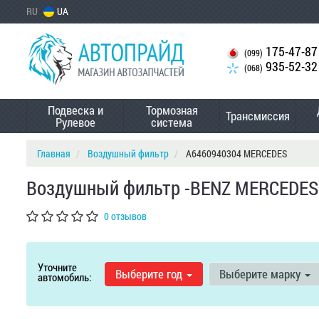
RU
UA
175-47-87
(099)
935-52-32
(068)
Подвеска и
Тормозная
Трансмиссия
Рулевое
система
Главная
Воздушный фильтр
A6460940304 MERCEDES
Воздушный фильтр -BENZ MERCEDES
0 отзывов
Уточните
Выберите год
Выберите марку
автомобиль: