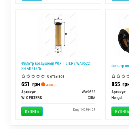
Фильтр воздушный WIX FILTERS WA9622 =
Фильтр в
FN AK218/6
0 отзывов
651
грн
855
гр
завтра
Артикул:
WA9622
Артикул:
WIX FILTERS
США
Hengst
Код: 142394-23
КУПИТЬ
КУПИТЬ