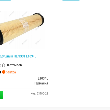
оздушный HENGST E1034L
0 отзывов
н
завтра
E1034L
Германия
Код: 63790-23