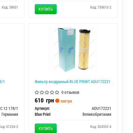
Код: 39651
Код: 759615-2
КУПИТЬ
8/1
Фильтр воздушный BLUE PRINT ADU172221
0 отзывов
610
грн
завтра
C 12 178/1
Артикул:
ADU172221
Германия
Blue Print
Великобритания
Код: 61224-2
Код: 824352-4
КУПИТЬ