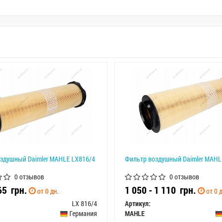
здушный Daimler MAHLE LX816/4
Фильтр воздушный Daimler MAHL
0 отзывов
0 отзывов
965
грн.
1 050 - 1 110
грн.
от 0 дн.
от 0 д
LX 816/4
Артикул:
Германия
MAHLE