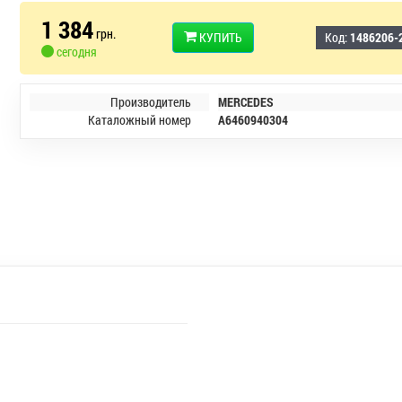
1 384
грн.
КУПИТЬ
Код:
1486206-
сегодня
Производитель
MERCEDES
Каталожный номер
A6460940304