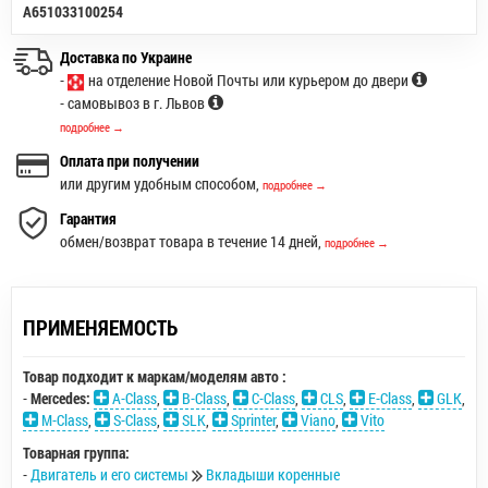
A651033100254
Доставка по Украине
-
на отделение Новой Почты или курьером до двери
- самовывоз в г. Львов
подробнее →
Оплата при получении
или другим удобным способом,
подробнее →
Гарантия
обмен/возврат товара в течение 14 дней,
подробнее →
ПРИМЕНЯЕМОСТЬ
Товар подходит к маркам/моделям авто :
-
Mercedes:
A-Class
,
B-Class
,
C-Class
,
CLS
,
E-Class
,
GLK
,
M-Class
,
S-Class
,
SLK
,
Sprinter
,
Viano
,
Vito
Товарная группа:
-
Двигатель и его системы
Вкладыши коренные