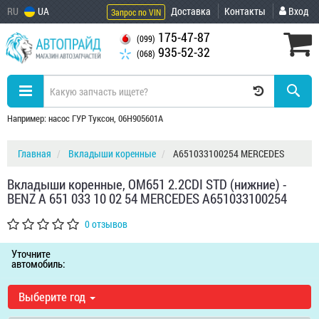
RU
UA
Доставка
Контакты
Вход
Запрос по VIN
175-47-87
(099)
935-52-32
(068)
Например: насос ГУР Туксон, 06H905601A
Главная
Вкладыши коренные
A651033100254 MERCEDES
Вкладыши коренные, OM651 2.2CDI STD (нижние) -
BENZ A 651 033 10 02 54 MERCEDES A651033100254
0 отзывов
Уточните
автомобиль:
Выберите год