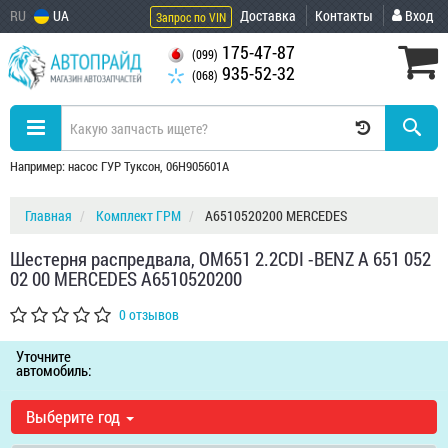
RU
UA
Доставка
Контакты
Вход
Запрос по VIN
175-47-87
(099)
935-52-32
(068)
Например: насос ГУР Туксон, 06H905601A
Главная
Комплект ГРМ
A6510520200 MERCEDES
Шестерня распредвала, OM651 2.2CDI -BENZ A 651 052
02 00 MERCEDES A6510520200
0 отзывов
Уточните
автомобиль:
Выберите год