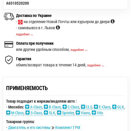
A6510520200
Доставка по Украине
-
на отделение Новой Почты или курьером до двери
- самовывоз в г. Львов
подробнее →
Оплата при получении
или другим удобным способом,
подробнее →
Гарантия
обмен/возврат товара в течение 14 дней,
подробнее →
ПРИМЕНЯЕМОСТЬ
Товар подходит к маркам/моделям авто :
-
Mercedes:
A-Class
,
B-Class
,
C-Class
,
CLS
,
E-Class
,
GLK
,
M-Class
,
S-Class
,
SLK
,
Sprinter
,
Viano
,
Vito
Товарная группа:
-
Двигатель и его системы
Комплект ГРМ