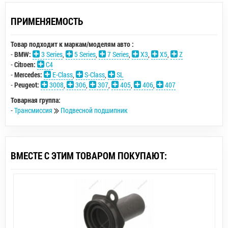
ПРИМЕНЯЕМОСТЬ
Товар подходит к маркам/моделям авто :
-
BMW:
3 Series
,
5 Series
,
7 Series
,
X3
,
X5
,
Z
-
Citroen:
C4
-
Mercedes:
E-Class
,
S-Class
,
SL
-
Peugeot:
3008
,
306
,
307
,
405
,
406
,
407
Товарная группа:
-
Трансмиссия
Подвесной подшипник
ВМЕСТЕ С ЭТИМ ТОВАРОМ ПОКУПАЮТ: