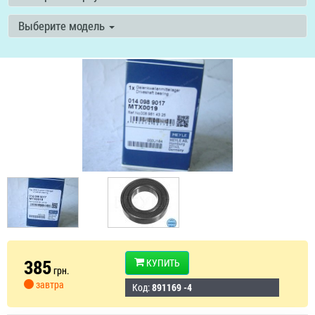
Выберите модель
385
КУПИТЬ
грн.
завтра
Код:
891169 -4