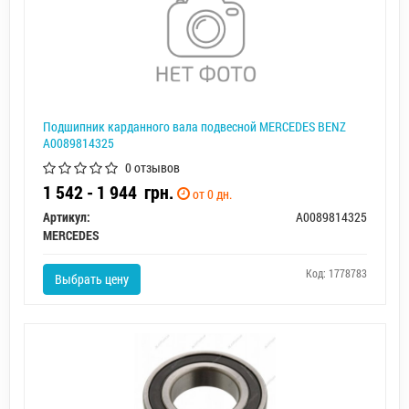
Подшипник карданного вала подвесной MERCEDES BENZ
A0089814325
0 отзывов
1 542 - 1 944
грн.
от 0 дн.
Артикул:
A0089814325
MERCEDES
Код: 1778783
Выбрать цену