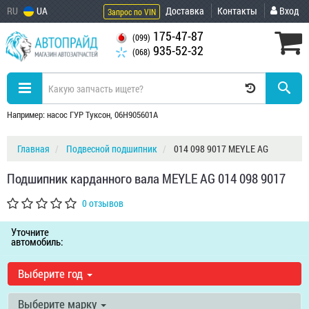
RU
UA
Доставка
Контакты
Вход
Запрос по VIN
175-47-87
(099)
935-52-32
(068)
Например: насос ГУР Туксон, 06H905601A
Главная
Подвесной подшипник
014 098 9017 MEYLE AG
Подшипник карданного вала MEYLE AG 014 098 9017
0 отзывов
Уточните
автомобиль:
Выберите год
Выберите марку