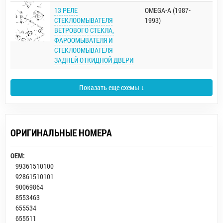
13 РЕЛЕ
OMEGA-A (1987-
СТЕКЛООМЫВАТЕЛЯ
1993)
ВЕТРОВОГО СТЕКЛА,
ФАРООМЫВАТЕЛЯ И
СТЕКЛООМЫВАТЕЛЯ
ЗАДНЕЙ ОТКИДНОЙ ДВЕРИ
Показать еще схемы ↓
ОРИГИНАЛЬНЫЕ НОМЕРА
OEM:
99361510100
92861510101
90069864
8553463
655534
655511