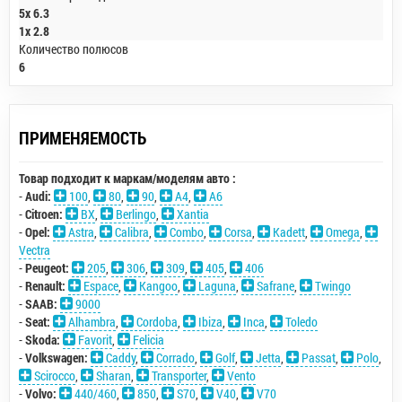
5x 6.3
1x 2.8
Количество полюсов
6
ПРИМЕНЯЕМОСТЬ
Товар подходит к маркам/моделям авто :
-
Audi:
100
,
80
,
90
,
A4
,
A6
-
Citroen:
BX
,
Berlingo
,
Xantia
-
Opel:
Astra
,
Calibra
,
Combo
,
Corsa
,
Kadett
,
Omega
,
Vectra
-
Peugeot:
205
,
306
,
309
,
405
,
406
-
Renault:
Espace
,
Kangoo
,
Laguna
,
Safrane
,
Twingo
-
SAAB:
9000
-
Seat:
Alhambra
,
Cordoba
,
Ibiza
,
Inca
,
Toledo
-
Skoda:
Favorit
,
Felicia
-
Volkswagen:
Caddy
,
Corrado
,
Golf
,
Jetta
,
Passat
,
Polo
,
Scirocco
,
Sharan
,
Transporter
,
Vento
-
Volvo:
440/460
,
850
,
S70
,
V40
,
V70