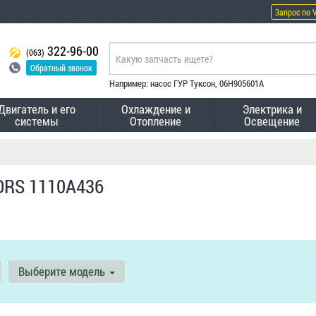
Запрос по 
322-96-00
(063)
Обратный звонок
Например: насос ГУР Туксон, 06H905601A
Двигатель и его
Охлаждение и
Электрика и
системы
Отопление
Освещение
ORS 1110A436
Выберите модель