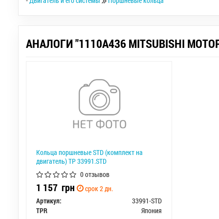
-
Двигатель и его системы
Поршневые кольца
АНАЛОГИ "1110A436 MITSUBISHI MOTOR
Кольца поршневые STD (комплект на
двигатель) TP 33991.STD
0 отзывов
1 157
грн
срок 2 дн.
Артикул:
33991-STD
TPR
Япония