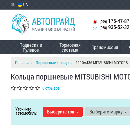
RU
UA
175-47-87
(099)
935-52-32
(068)
Подвеска и
Тормозная
Трансмиссия
Рулевое
система
Главная
Поршневые кольца
1110A436 MITSUBISHI MOTORS
Кольца поршневые MITSUBISHI MOT
0 отзывов
Уточните
Выберите год
Выберите марку
автомобиль: