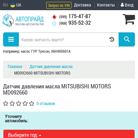
RU
UA
Доставка
Контакты
Вход
Запрос по VIN
175-47-87
(099)
935-52-32
(068)
Например: насос ГУР Туксон, 06H905601A
Главная
Датчик давления масла
MD092660 MITSUBISHI MOTORS
Датчик давления масла MITSUBISHI MOTORS
MD092660
0 отзывов
Уточните
автомобиль:
Выберите год