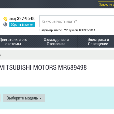
Запрос по 
322-96-00
(063)
Обратный звонок
Например: насос ГУР Туксон, 06H905601A
Двигатель и его
Охлаждение и
Электрика и
системы
Отопление
Освещение
S
 MITSUBISHI MOTORS MR589498
Выберите модель