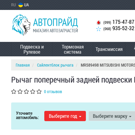
RU
UA
175-47-87
(099)
935-52-32
(068)
Подвеска и
Тормозная
Трансмиссия
Рулевое
система
Главная
Сайлентблок рычага
MR589498 MITSUBISHI MOTOR
Рычаг поперечный задней подвески
0 отзывов
Уточните
Выберите год
Выберите марку
автомобиль: