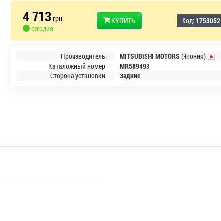
4 713
грн.
КУПИТЬ
Код:
1753052
сегодня
Производитель
MITSUBISHI MOTORS
(Япония)
Каталожный номер
MR589498
Сторона установки
Задние