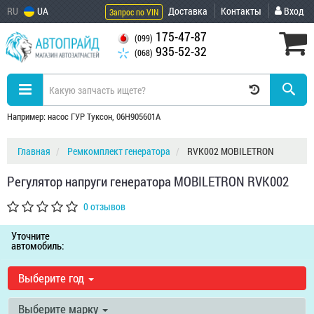
RU
UA
Доставка
Контакты
Вход
Запрос по VIN
175-47-87
(099)
935-52-32
(068)
Например: насос ГУР Туксон, 06H905601A
Главная
Ремкомплект генератора
RVK002 MOBILETRON
Регулятор напруги генератора MOBILETRON RVK002
0 отзывов
Уточните
автомобиль:
Выберите год
Выберите марку