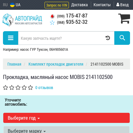
RU
UA
Доставка
Контакты
Вход
Запрос по VIN
175-47-87
(099)
935-52-32
(068)
Например: насос ГУР Туксон, 06H905601A
Главная
Комплект прокладок двигателя
2141102500 MOBIS
Прокладка, масляный насос MOBIS 2141102500
0 отзывов
Уточните
автомобиль:
Выберите год
Выберите марку