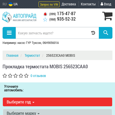
RU
UA
Доставка
Контакты
Вход
Запрос по VIN
175-47-87
(099)
935-52-32
(068)
Например: насос ГУР Туксон, 06H905601A
Главная
Термостат
256523CAA0 MOBIS
Прокладка термостата MOBIS 256523CAA0
0 отзывов
Уточните
автомобиль:
Выберите год
Выберите марку