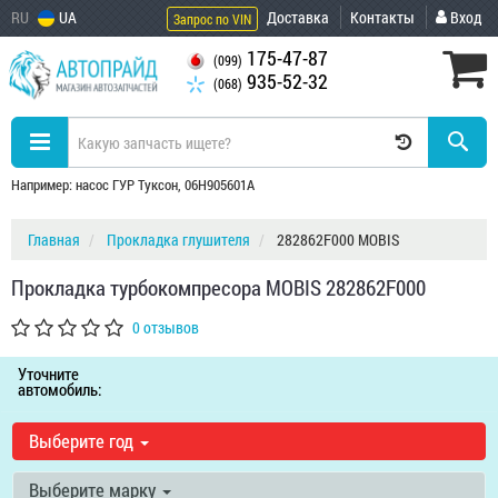
RU
UA
Доставка
Контакты
Вход
Запрос по VIN
175-47-87
(099)
935-52-32
(068)
Например: насос ГУР Туксон, 06H905601A
Главная
Прокладка глушителя
282862F000 MOBIS
Прокладка турбокомпресора MOBIS 282862F000
0 отзывов
Уточните
автомобиль:
Выберите год
Выберите марку