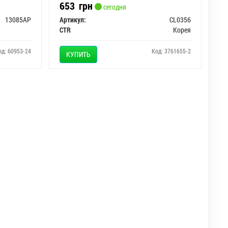
653
грн
сегодня
13085AP
Артикул:
CL0356
CTR
Корея
од: 60953-24
Код: 3761655-2
КУПИТЬ