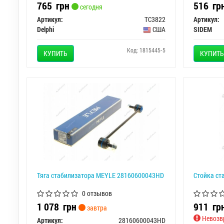
765
грн
516
гр
сегодня
Артикул:
TC3822
Артикул:
Delphi
США
SIDEM
Код: 1815445-5
КУПИТЬ
КУПИТЬ
Тяга стабилизатора MEYLE 28160600043HD
Стойка ста
0 отзывов
1 078
грн
911
гр
завтра
Невозв
Артикул:
28160600043HD