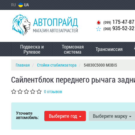
RU
UA
175-47-87
(099)
935-52-32
(068)
Подвеска и
Тормозная
Трансмиссия
Рулевое
система
Главная
Стойки стабилизатора
54830C5000 MOBIS
Сайлентблок переднего рычага задн
0 отзывов
Уточните
Выберите год
Выберите марку
автомобиль: