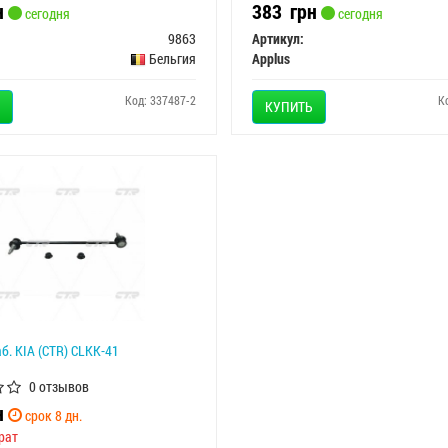
н
383
грн
сегодня
сегодня
9863
Артикул:
Бельгия
Applus
Код: 337487-2
К
КУПИТЬ
б. KIA (CTR) CLKK-41
0 отзывов
н
срок 8 дн.
рат