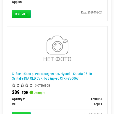
Applus
Код: 2580453-24
КУПИТЬ
Сайлентблок рычага задняя ось Hyundai Sonata 05-10
SantaFe KIA OLD CVKH-78 (пр-во CTR) GV0067
0 отзывов
209
грн
сегодня
Артикул:
GV0067
CTR
Корея