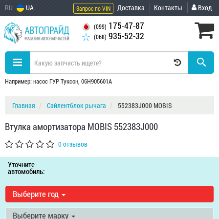
RU
UA
Доставка
Контакты
Вход
Запрос по VIN
175-47-87
(099)
935-52-32
(068)
Например: насос ГУР Туксон, 06H905601A
Главная
Сайлентблок рычага
552383J000 MOBIS
Втулка амортизатора MOBIS 552383J000
0 отзывов
Уточните
автомобиль:
Выберите год
Выберите марку