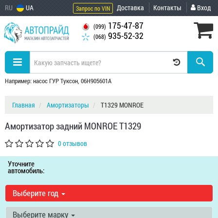
RU
UA
Доставка
Контакты
Вход
Запрос по VIN
175-47-87
(099)
935-52-32
(068)
Например: насос ГУР Туксон, 06H905601A
Главная
Амортизаторы
T1329 MONROE
Амортизатор задний MONROE T1329
0 отзывов
Уточните
автомобиль:
Выберите год
Выберите марку