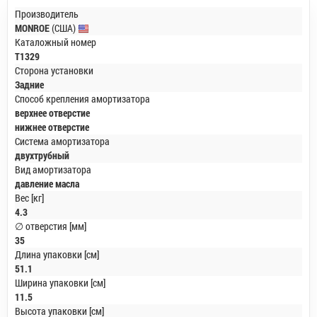
Производитель
MONROE
(США)
Каталожный номер
T1329
Сторона установки
Задние
Способ крепления амортизатора
верхнее отверстие
нижнее отверстие
Система амортизатора
двухтрубный
Вид амортизатора
давление масла
Вес [кг]
4.3
∅ отверстия [мм]
35
Длина упаковки [см]
51.1
Ширина упаковки [см]
11.5
Высота упаковки [см]