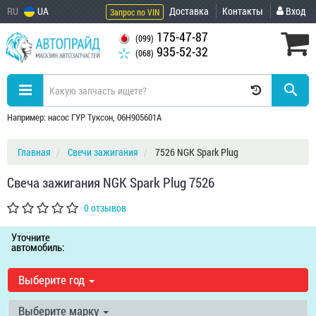
RU
UA
Доставка
Контакты
Вход
Запрос по VIN
175-47-87
(099)
935-52-32
(068)
Например: насос ГУР Туксон, 06H905601A
Главная
Свечи зажигания
7526 NGK Spark Plug
Свеча зажигания NGK Spark Plug 7526
0 отзывов
Уточните
автомобиль:
Выберите год
Выберите марку