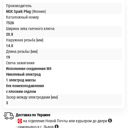
Производитель
NGK Spark Plug
(Япония)
Каталожный номер
7526
Ширина зева гаечного ключа
20.8
Наружная резьба [мм]
14.0
Длина резьбы [мм]
19
Свеча зажигания
Исполнение соединения М4
Никелевый электрод
1 электрод массы
бех помехоподавления
с плоским седлом
Зазор между электродами [мм]
3
Доставка по Украине
-
на отделение Новой Почты или курьером до двери
- самовывоз в г. Львов