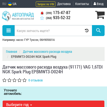
RU
UA
Доставка
Контакты
Вход
Запрос по VIN
175-47-87
(099)
935-52-32
(068)
Например: насос ГУР Туксон, 06H905601A
Главная
Датчик массового расхода воздуха
EPBMWT3-D024H NGK Spark Plug
Датчик массового расхода воздуха (91171) VAG 1,6TDI
NGK Spark Plug EPBMWT3-D024H
0 отзывов
Уточните
автомобиль:
Выберите год