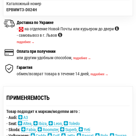
Каталожный номер
EPBMWT3-D024H
Доставка по Украине
-
на отделение Новой Почты или курьером до двери
- самовывоз в г. Львов
подробнее →
Оплата при получении
или другим удобным способом,
подробнее →
Гарантия
обмен/возврат товара в течение 14 дней,
подробнее →
ПРИМЕНЯЕМОСТЬ
Товар подходит к маркам/моделям авто :
-
Audi:
A3
-
Seat:
Altea
,
Ibiza
,
Leon
,
Toledo
-
Skoda:
Fabia
,
Roomster
,
Superb
,
Yeti
-
Volkswagen:
Caddy
,
Golf
,
Jetta
,
Passat
,
Polo
,
Touran