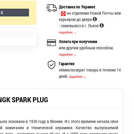
Доставка по Украине
-2
-
на отделение Новой Почты или
курьером до двери
- самовывоз в г. Львов
подробнее →
Оплата при получении
или другим удобным способом,
подробнее →
Гарантия
обмен/возврат товара в течение 14
дней,
подробнее →
NGK SPARK PLUG
была основана в 1936 году в Японии. И с этого времени начала свое
ей зажигания и технической керамики. Качество выпускаемой
ое дело - расширяя рынки сбыта. И с 1959 года компания стала