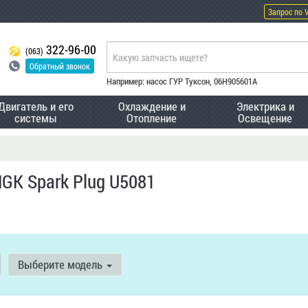
Запрос по 
322-96-00
(063)
Обратный звонок
Например: насос ГУР Туксон, 06H905601A
Двигатель и его
Охлаждение и
Электрика и
системы
Отопление
Освещение
GK Spark Plug U5081
Выберите модель