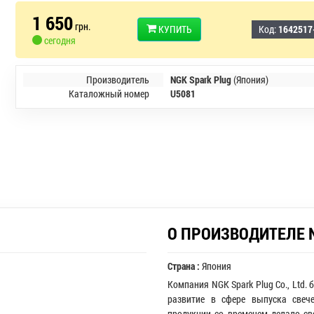
1 650
грн.
КУПИТЬ
Код:
1642517
сегодня
Производитель
NGK Spark Plug
(Япония)
Каталожный номер
U5081
О ПРОИЗВОДИТЕЛЕ 
Страна :
Япония
Компания NGK Spark Plug Co., Ltd. 
развитие в сфере выпуска свеч
продукции со временем делало св