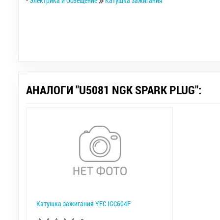
-
Электрика и Освещение
Катушка зажигания
АНАЛОГИ "U5081 NGK SPARK PLUG":
Катушка зажигания YEC IGC604F