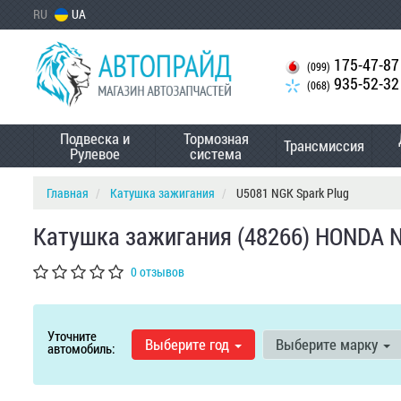
RU
UA
175-47-87
(099)
935-52-32
(068)
Подвеска и
Тормозная
Трансмиссия
Рулевое
система
Главная
Катушка зажигания
U5081 NGK Spark Plug
Катушка зажигания (48266) HONDA N
0 отзывов
Уточните
Выберите год
Выберите марку
автомобиль: