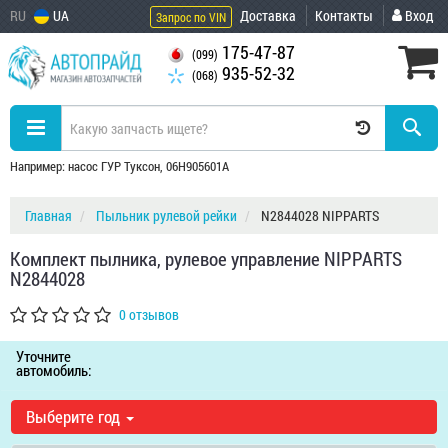
RU
UA
Доставка
Контакты
Вход
Запрос по VIN
175-47-87
(099)
935-52-32
(068)
Например: насос ГУР Туксон, 06H905601A
Главная
Пыльник рулевой рейки
N2844028 NIPPARTS
Комплект пылника, рулевое управление NIPPARTS
N2844028
0 отзывов
Уточните
автомобиль:
Выберите год