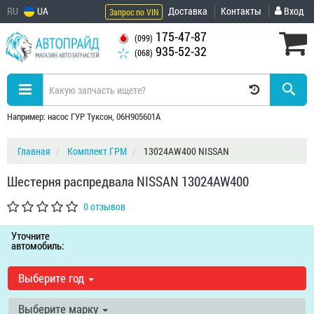
RU
UA
Доставка
Контакты
Вход
Запрос по VIN
175-47-87
(099)
935-52-32
(068)
Например: насос ГУР Туксон, 06H905601A
Главная
Комплект ГРМ
13024AW400 NISSAN
Шестерня распредвала NISSAN 13024AW400
0 отзывов
Уточните
автомобиль:
Выберите год
Выберите марку