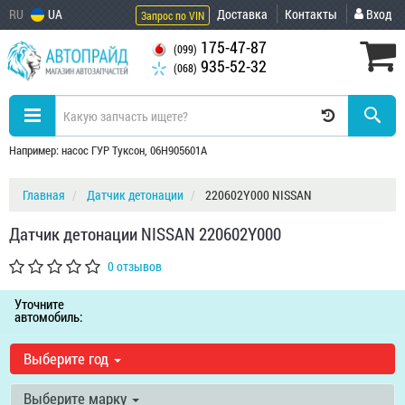
RU
UA
Доставка
Контакты
Вход
Запрос по VIN
175-47-87
(099)
935-52-32
(068)
Например: насос ГУР Туксон, 06H905601A
Главная
Датчик детонации
220602Y000 NISSAN
Датчик детонации NISSAN 220602Y000
0 отзывов
Уточните
автомобиль:
Выберите год
Выберите марку