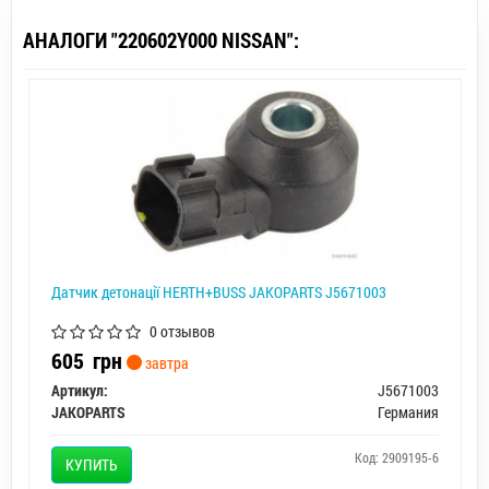
АНАЛОГИ "220602Y000 NISSAN":
Датчик детонації HERTH+BUSS JAKOPARTS J5671003
0 отзывов
605
грн
завтра
Артикул:
J5671003
JAKOPARTS
Германия
Код: 2909195-6
КУПИТЬ