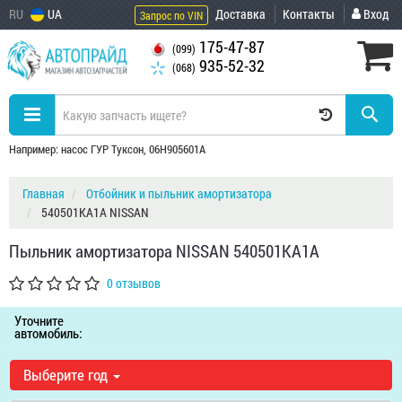
RU
UA
Доставка
Контакты
Вход
Запрос по VIN
175-47-87
(099)
935-52-32
(068)
Например: насос ГУР Туксон, 06H905601A
Главная
Отбойник и пыльник амортизатора
540501KA1A NISSAN
Пыльник амортизатора NISSAN 540501KA1A
0 отзывов
Уточните
автомобиль:
Выберите год