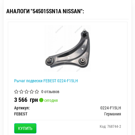
АНАЛОГИ "545015SN1A NISSAN":
Рычаг подвески FEBEST 0224-F15LH
0 отзывов
3 566
грн
сегодня
Артикул:
0224-F15LH
FEBEST
Германия
Код: 768744-2
КУПИТЬ