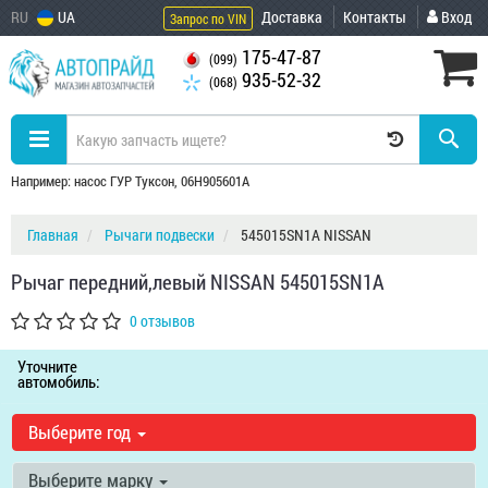
RU
UA
Доставка
Контакты
Вход
Запрос по VIN
175-47-87
(099)
935-52-32
(068)
Например: насос ГУР Туксон, 06H905601A
Главная
Рычаги подвески
545015SN1A NISSAN
Рычаг передний,левый NISSAN 545015SN1A
0 отзывов
Уточните
автомобиль:
Выберите год
Выберите марку