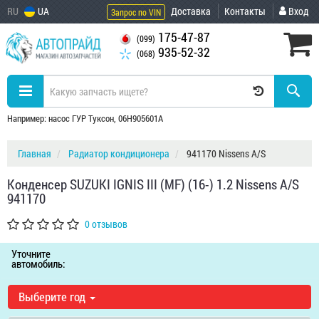
RU
UA
Доставка
Контакты
Вход
Запрос по VIN
175-47-87
(099)
935-52-32
(068)
Например: насос ГУР Туксон, 06H905601A
Главная
Радиатор кондиционера
941170 Nissens A/S
Конденсер SUZUKI IGNIS III (MF) (16-) 1.2 Nissens A/S
941170
0 отзывов
Уточните
автомобиль:
Выберите год