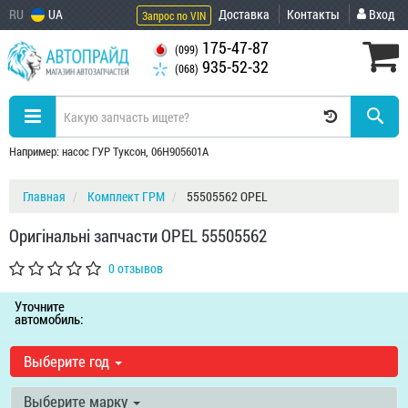
RU
UA
Доставка
Контакты
Вход
Запрос по VIN
175-47-87
(099)
935-52-32
(068)
Например: насос ГУР Туксон, 06H905601A
Главная
Комплект ГРМ
55505562 OPEL
Оригінальні запчасти OPEL 55505562
0 отзывов
Уточните
автомобиль:
Выберите год
Выберите марку