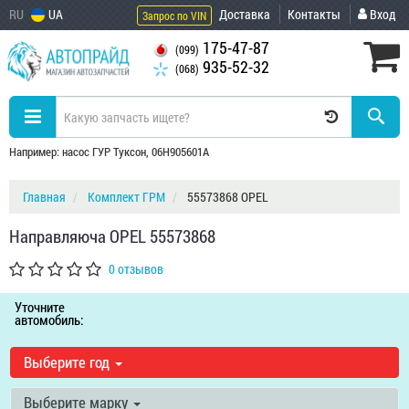
RU
UA
Доставка
Контакты
Вход
Запрос по VIN
175-47-87
(099)
935-52-32
(068)
Например: насос ГУР Туксон, 06H905601A
Главная
Комплект ГРМ
55573868 OPEL
Направляюча OPEL 55573868
0 отзывов
Уточните
автомобиль:
Выберите год
Выберите марку