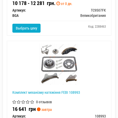
10 178 - 12 281
грн.
от 0 дн.
Артикул:
TC9507FK
BGA
Великобритания
Код: 2288463
Выбрать цену
Комплект механізму натяжіння FEBI 108993
0 отзывов
16 641
грн
завтра
Артикул:
108993