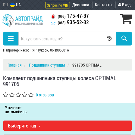
RU
UA
Доставка
Контакты
Вход
Запрос по VIN
175-47-87
(099)
935-52-32
(068)
Например: насос ГУР Туксон, 06H905601A
Главная
Подшипник ступицы
991705 OPTIMAL
Комплект подшипника ступицы колеса OPTIMAL
991705
0 отзывов
Уточните
автомобиль:
Выберите год