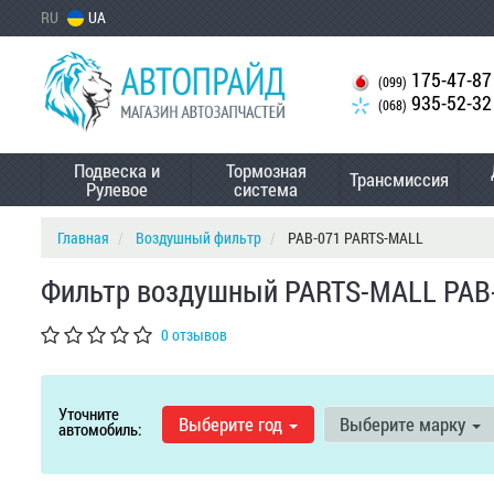
RU
UA
175-47-87
(099)
935-52-32
(068)
Подвеска и
Тормозная
Трансмиссия
Рулевое
система
Главная
Воздушный фильтр
PAB-071 PARTS-MALL
Фильтр воздушный PARTS-MALL PAB
0 отзывов
Уточните
Выберите год
Выберите марку
автомобиль: