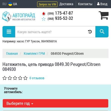
RU
UA
Доставка
Контакты
Вход
Запрос по VIN
175-47-87
(099)
935-52-32
(068)
Например: насос ГУР Туксон, 06H905601A
Главная
Комплект ГРМ
084930 Peugeot/Citroen
Натяжитель, цепь привода 0849.30 Peugeot/Citroen
084930
0 отзывов
Уточните
автомобиль:
Выберите год