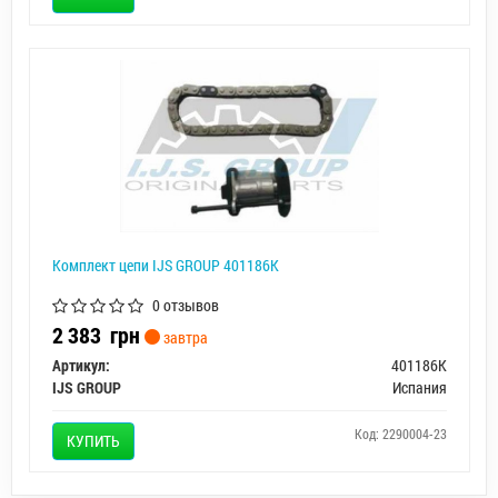
Комплект цепи IJS GROUP 401186K
0 отзывов
2 383
грн
завтра
Артикул:
401186K
IJS GROUP
Испания
Код: 2290004-23
КУПИТЬ