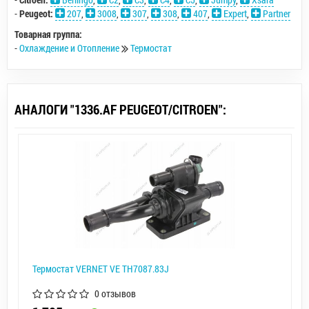
-
Peugeot:
207
,
3008
,
307
,
308
,
407
,
Expert
,
Partner
Товарная группа:
-
Охлаждение и Отопление
Термостат
АНАЛОГИ "1336.AF PEUGEOT/CITROEN":
Термостат VERNET VE TH7087.83J
0 отзывов