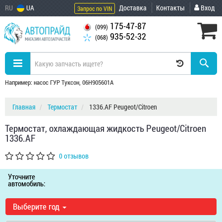
RU
UA
Доставка
Контакты
Вход
Запрос по VIN
175-47-87
(099)
935-52-32
(068)
Например: насос ГУР Туксон, 06H905601A
Главная
Термостат
1336.AF Peugeot/Citroen
Термостат, охлаждающая жидкость Peugeot/Citroen
1336.AF
0 отзывов
Уточните
автомобиль:
Выберите год