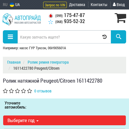
RU
UA
Доставка
Контакты
Вход
Запрос по VIN
175-47-87
(099)
935-52-32
(068)
Например: насос ГУР Туксон, 06H905601A
Главная
Ролик ремня генератора
1611422780 Peugeot/Citroen
Ролик натяжной Peugeot/Citroen 1611422780
0 отзывов
Уточните
автомобиль:
Выберите год