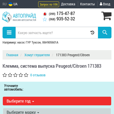
RU
UA
Доставка
Контакты
Вход
Запрос по VIN
175-47-87
(099)
935-52-32
(068)
Например: насос ГУР Туксон, 06H905601A
Главная
Хомут глушителя
171383 Peugeot/Citroen
Клемма, система выпуска Peugeot/Citroen 171383
0 отзывов
Уточните
автомобиль:
Выберите год
Выберите марку