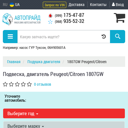
RU
UA
Доставка
Контакты
Вход
Запрос по VIN
175-47-87
(099)
935-52-32
(068)
Например: насос ГУР Туксон, 06H905601A
Главная
Подушка двигателя
1807GW Peugeot/Citroen
Подвеска, двигатель Peugeot/Citroen 1807GW
0 отзывов
Уточните
автомобиль:
Выберите год
Выберите марку