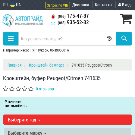
RU
UA
Доставка
Контакты
Вход
Запрос по VIN
175-47-87
(099)
935-52-32
(068)
Например: насос ГУР Туксон, 06H905601A
Главная
Кронштейн бампера
741635 Peugeot/Citroen
Кронштейн, буфер Peugeot/Citroen 741635
0 отзывов
Уточните
автомобиль:
Выберите год
Выберите марку