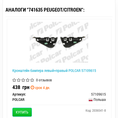
АНАЛОГИ "741635 PEUGEOT/CITROEN":
Кронштейн бампера левый+правый POLCAR 57109615
0 отзывов
438
грн
срок 4 дн.
Артикул:
57109615
POLCAR
Польша
Код: 2036541-8
КУПИТЬ