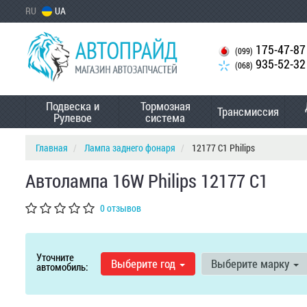
RU
UA
175-47-87
(099)
935-52-32
(068)
Подвеска и
Тормозная
Трансмиссия
Рулевое
система
Главная
Лампа заднего фонаря
12177 C1 Philips
Автолампа 16W Philips 12177 C1
0 отзывов
Уточните
Выберите год
Выберите марку
автомобиль: