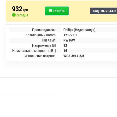
932
грн.
КУПИТЬ
Код:
1872844-6
сегодня
Производитель
Philips
(Нидерланды)
Каталожный номер
12177 C1
Тип ламп
PW16W
Напряжение [В]
12
Номинальная мощность [Вт]
16
Исполнение патрона
WP3.3x14.5/8