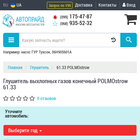
RU
UA
Доставка
Контакты
Вход
Запрос по VIN
175-47-87
(099)
935-52-32
(068)
Например: насос ГУР Туксон, 06H905601A
Главная
Глушитель
61.33 POLMOstrow
Глушитель выхлопных газов конечный POLMOstrow
61.33
0 отзывов
Уточните
автомобиль:
Выберите год