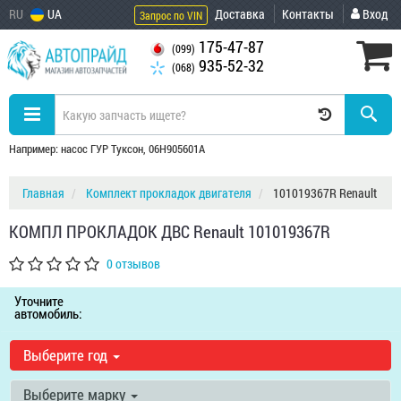
RU
UA
Доставка
Контакты
Вход
Запрос по VIN
175-47-87
(099)
935-52-32
(068)
Например: насос ГУР Туксон, 06H905601A
Главная
Комплект прокладок двигателя
101019367R Renault
КОМПЛ ПРОКЛАДОК ДВС Renault 101019367R
0 отзывов
Уточните
автомобиль:
Выберите год
Выберите марку