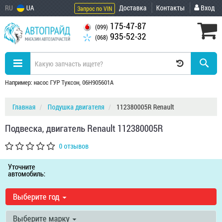
RU
UA
Доставка
Контакты
Вход
Запрос по VIN
175-47-87
(099)
935-52-32
(068)
Например: насос ГУР Туксон, 06H905601A
Главная
Подушка двигателя
112380005R Renault
Подвеска, двигатель Renault 112380005R
0 отзывов
Уточните
автомобиль:
Выберите год
Выберите марку