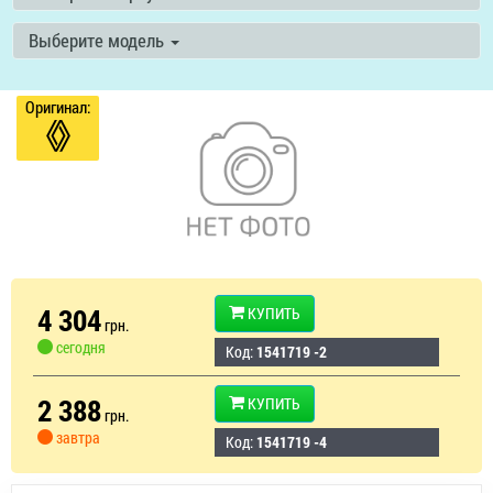
Выберите модель
Оригинал:
4 304
КУПИТЬ
грн.
сегодня
Код:
1541719 -2
2 388
КУПИТЬ
грн.
завтра
Код:
1541719 -4