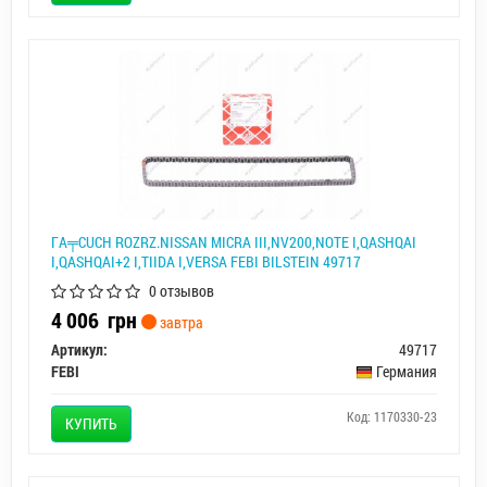
ГA╤CUCH ROZRZ.NISSAN MICRA III,NV200,NOTE I,QASHQAI
I,QASHQAI+2 I,TIIDA I,VERSA FEBI BILSTEIN 49717
0 отзывов
4 006
грн
завтра
Артикул:
49717
FEBI
Германия
Код: 1170330-23
КУПИТЬ