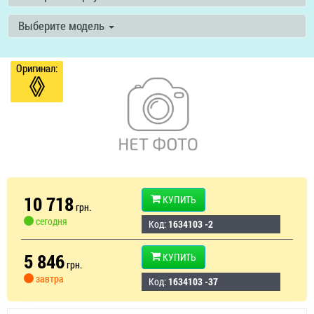
Выберите модель
Оригинал:
10 718
КУПИТЬ
грн.
сегодня
Код:
1634103 -2
5 846
КУПИТЬ
грн.
завтра
Код:
1634103 -37