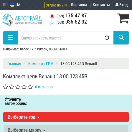
RU
UA
Доставка
Контакты
Вход
Запрос по VIN
175-47-87
(099)
935-52-32
(068)
Например: насос ГУР Туксон, 06H905601A
Главная
Комплект ГРМ
13 0C 123 45R Renault
Комплект цепи Renault 13 0C 123 45R
0 отзывов
Уточните
автомобиль:
Выберите год
Выберите марку